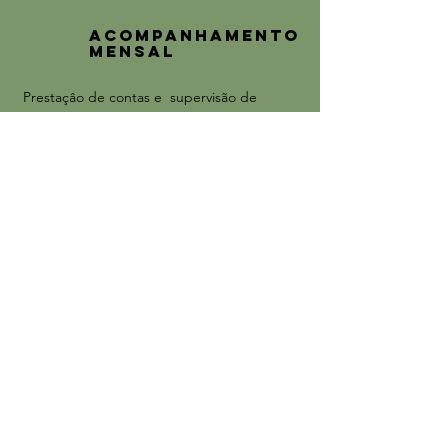
acompanhamento
mensal
Prestaçâo de contas e supervisão de
desenvolvimento dos trabalhos acadêmicos,
notas e faltas com o intuito de
responsabilidade do estudante junto à
instituição doadora.
projeto final
comunitário
Oportunidade de usar as habilidades
desenvolvidas ao longo da graduação para
devolver à comunidade em um projeto final
de acordo com o curso atendido.